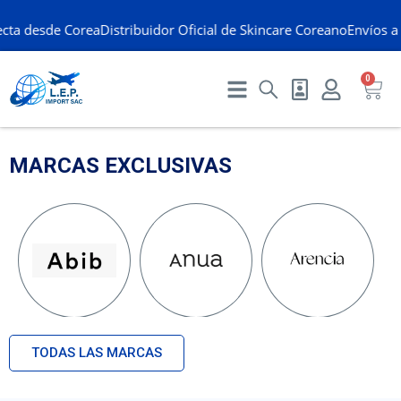
cta desde Corea
Distribuidor Oficial de Skincare Coreano
Envíos a 
0
MARCAS EXCLUSIVAS
TODAS LAS MARCAS