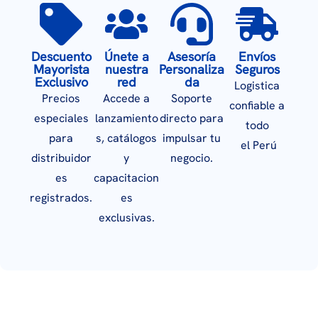
Descuento
Únete a
Asesoría
Envíos
Mayorista
nuestra
Personaliza
Seguros
Exclusivo
red
da
Logistica
Precios
Accede a
Soporte
confiable a
especiales
lanzamiento
directo para
todo
para
s, catálogos
impulsar tu
el Perú
distribuidor
y
negocio.
es
capacitacion
registrados.
es
exclusivas.