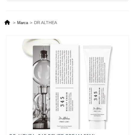
>
>
DR ALTHEA
Marca