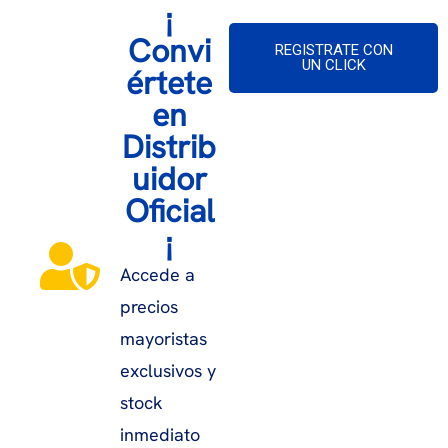
¡
Convi
REGISTRATE CON
UN CLICK
értete
en
Distrib
uidor
Oficial
¡
Accede a
precios
mayoristas
exclusivos y
stock
inmediato