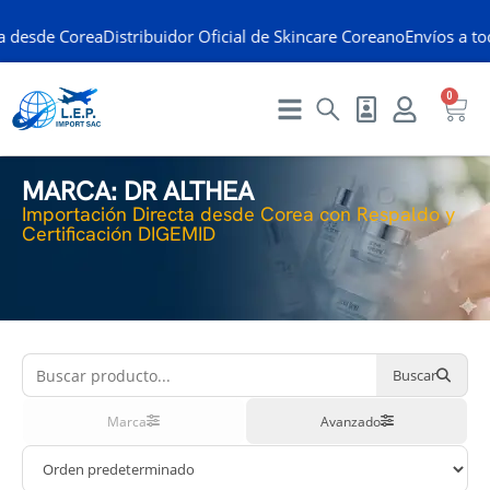
desde Corea
Distribuidor Oficial de Skincare Coreano
Envíos a todo
0
MARCA: DR ALTHEA
Importación Directa desde Corea con Respaldo y
Certificación DIGEMID
Buscar
Marca
Avanzado