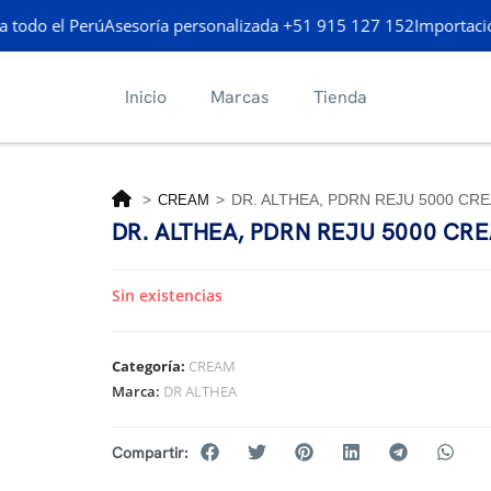
 todo el Perú
Asesoría personalizada +51 915 127 152
Importación
Inicio
Marcas
Tienda
>
>
DR. ALTHEA, PDRN REJU 5000 CR
CREAM
DR. ALTHEA, PDRN REJU 5000 CR
Sin existencias
Categoría:
CREAM
Marca:
DR ALTHEA
Compartir: