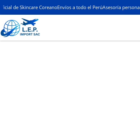
ficial de Skincare Coreano
Envíos a todo el Perú
Asesoría personal