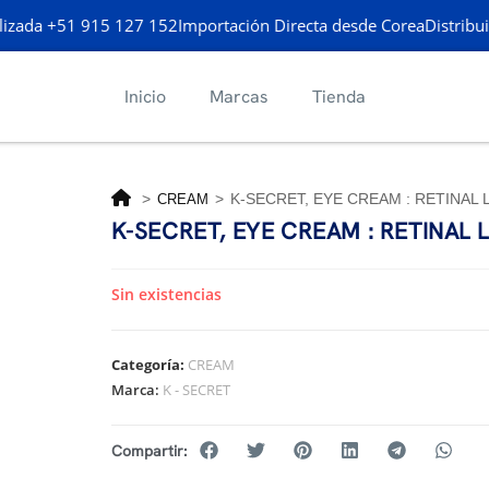
izada +51 915 127 152
Importación Directa desde Corea
Distribui
Inicio
Marcas
Tienda
>
>
K-SECRET, EYE CREAM : RETINAL
CREAM
K-SECRET, EYE CREAM : RETINAL
Sin existencias
Categoría:
CREAM
Marca:
K - SECRET
Compartir: