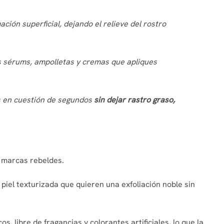
ción superficial, dejando el relieve del rostro
os sérums, ampolletas y cremas que apliques
as en cuestión de segundos
sin dejar rastro graso,
 o marcas rebeldes.
iel texturizada que quieren una exfoliación noble sin
, libre de fragancias y colorantes artificiales, lo que la