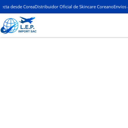
cta desde Corea
Distribuidor Oficial de Skincare Coreano
Envíos a 