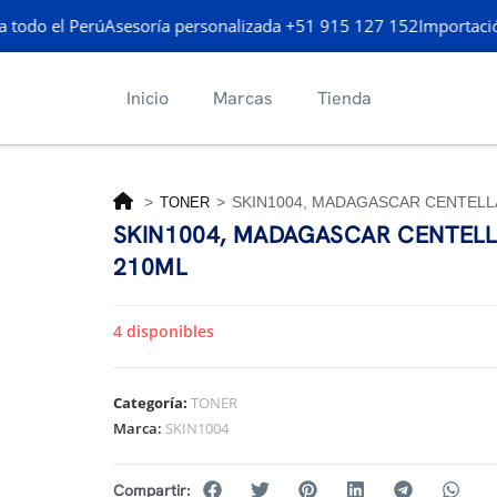
todo el Perú
Asesoría personalizada +51 915 127 152
Importación
Inicio
Marcas
Tienda
>
>
SKIN1004, MADAGASCAR CENTELL
TONER
SKIN1004, MADAGASCAR CENTELL
210ML
4 disponibles
Categoría:
TONER
Marca:
SKIN1004
Compartir: