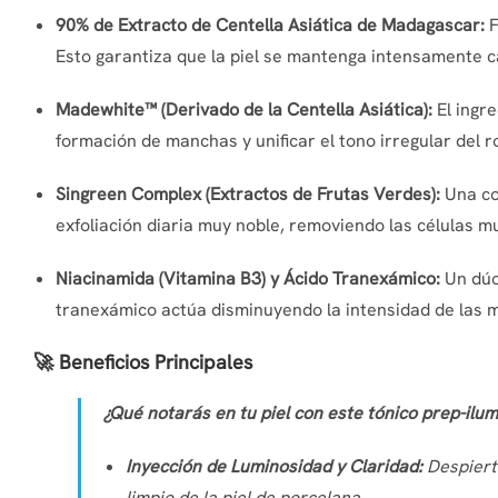
90% de Extracto de Centella Asiática de Madagascar:
F
Esto garantiza que la piel se mantenga intensamente ca
Madewhite™ (Derivado de la Centella Asiática):
El ingre
formación de manchas y unificar el tono irregular del 
Singreen Complex (Extractos de Frutas Verdes):
Una co
exfoliación diaria muy noble, removiendo las células mu
Niacinamida (Vitamina B3) y Ácido Tranexámico:
Un dúo 
tranexámico actúa disminuyendo la intensidad de las m
🚀 Beneficios Principales
¿Qué notarás en tu piel con este tónico prep-ilu
Inyección de Luminosidad y Claridad:
Despierta
limpio de la piel de porcelana.