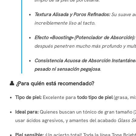
Textura Alisada y Poros Refinados:
Su suave acc
increíblemente liso al tacto.
Efecto «Boosting» (Potenciador de Absorción):
después penetren mucho más profundo y multip
Consistencia Acuosa de Absorción Instantáne
pesado ni sensación pegajosa
.
👤 ¿Para quién está recomendado?
Tipo de piel:
Excelente para
todo tipo de piel
(grasa, mi
Ideal para:
Quienes buscan un tónico de gran tamaño (21
usar ácidos agresivos, y amantes del acabado
Glass Sk
Piel sensible:
¡Un acierto total! Toda la línea Tone Brigh