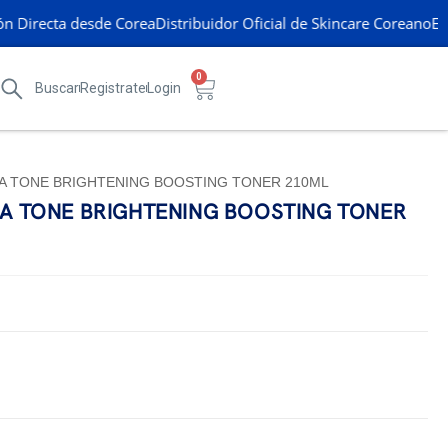
 Directa desde Corea
Distribuidor Oficial de Skincare Coreano
Enví
0
Buscar
Registrate
Login
A TONE BRIGHTENING BOOSTING TONER 210ML
A TONE BRIGHTENING BOOSTING TONER