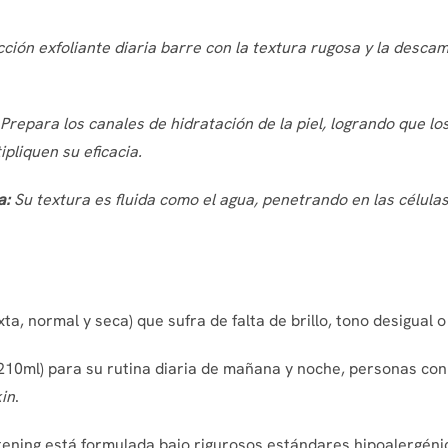
ión exfoliante diaria barre con la textura rugosa y la descama
Prepara los canales de hidratación de la piel, logrando que l
liquen su eficacia.
a:
Su textura es fluida como el agua, penetrando en las célul
xta, normal y seca) que sufra de falta de brillo, tono desigual
0ml) para su rutina diaria de mañana y noche, personas con p
in
.
tening está formulada bajo rigurosos estándares hipoalergénicos