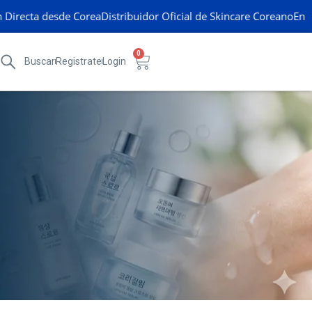
recta desde Corea
Distribuidor Oficial de Skincare Coreano
Envíos 
0
Buscar
Registrate
Login