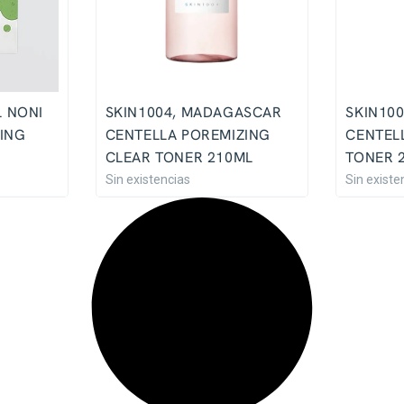
L NONI
SKIN1004, MADAGASCAR
SKIN10
ING
CENTELLA POREMIZING
CENTEL
CLEAR TONER 210ML
TONER 
Sin existencias
Sin existe