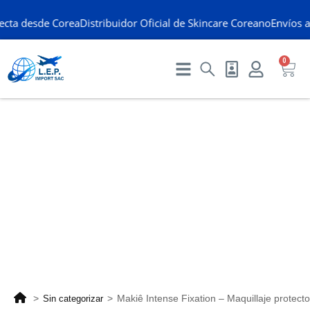
cta desde Corea
Distribuidor Oficial de Skincare Coreano
Envíos a 
0
>
>
Makiê Intense Fixation – Maquillaje protecto
Sin categorizar