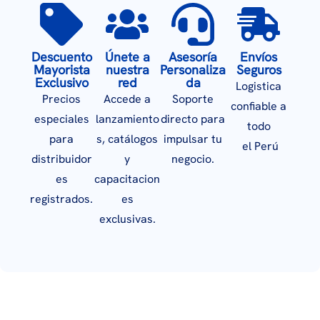
Descuento
Únete a
Asesoría
Envíos
Mayorista
nuestra
Personaliza
Seguros
Exclusivo
red
da
Logistica
Precios
Accede a
Soporte
confiable a
especiales
lanzamiento
directo para
todo
para
s, catálogos
impulsar tu
el Perú
distribuidor
y
negocio.
es
capacitacion
registrados.
es
exclusivas.