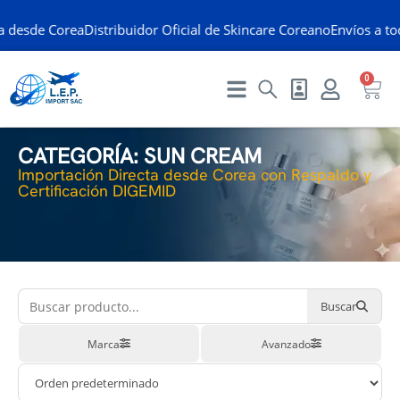
desde Corea
Distribuidor Oficial de Skincare Coreano
Envíos a todo 
0
CATEGORÍA: SUN CREAM
Importación Directa desde Corea con Respaldo y
Certificación DIGEMID
Buscar
Marca
Avanzado