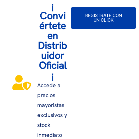
¡
Convi
REGISTRATE CON
UN CLICK
értete
en
Distrib
uidor
Oficial
¡
Accede a
precios
mayoristas
exclusivos y
stock
inmediato